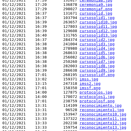
01/12/2021    17:20       132027 
ceremonia8.jpg
01/12/2021    17:20       136878 
ceremonia9.jpg
01/12/2021    17:29       298027 
ceremoniaf.png
01/12/2021    16:37       131671 
cursosolid.jpg
01/12/2021    16:37       103794 
cursosolid1.jpg
01/12/2021    16:39       263657 
cursosolid10.jpg
01/12/2021    16:39       127803 
cursosolid11.jpg
01/12/2021    16:39       129608 
cursosolid12.jpg
01/12/2021    16:40       131765 
cursosolid13.jpg
01/12/2021    16:37       284374 
cursosolid2.jpg
01/12/2021    16:38       241004 
cursosolid3.jpg
01/12/2021    16:38       278980 
cursosolid4.jpg
01/12/2021    16:38       268633 
cursosolid5.jpg
01/12/2021    16:38       256082 
cursosolid6.jpg
01/12/2021    16:38       250260 
cursosolid7.jpg
01/12/2021    16:38       282003 
cursosolid8.jpg
01/12/2021    16:39       286638 
cursosolid9.jpg
01/12/2021    17:01       268195 
cursosolidf.png
01/12/2021    13:02       159371 
imss.jpg
01/12/2021    13:15       247318 
imss2.jpg
01/12/2021    17:01       158350 
imssf.png
01/12/2021    14:00       127875 
protocolos.jpg
01/12/2021    14:00       170072 
protocolos1.jpg
01/12/2021    17:01       238759 
protocolosf.png
01/12/2021    13:31       114109 
reconocimiento.jpg
01/12/2021    13:31        96528 
reconocimiento1.jpg
01/12/2021    13:33       153947 
reconocimiento10.jpg
01/12/2021    13:33       137322 
reconocimiento11.jpg
01/12/2021    13:33       202238 
reconocimiento12.jpg
01/12/2021    13:33       159754 
reconocimiento13.jpg